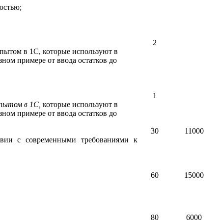
остью;
2
 опытом в 1С, которые используют в
зном примере от ввода остатков до
1
опытом в 1С,
которые используют в
зном примере от ввода остатков до
30
11000
ствии с современными требованиями к
60
15000
80
6000