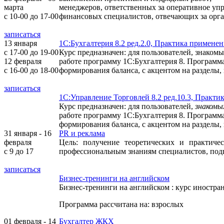
марта
менеджеров, ответственных за оперативное уп
с 10-00 до 17-00
финансовых специалистов, отвечающих за орга
записаться
13 января
1С:Бухгалтерия 8.2 ред.2.0, Практика примене
с 17-00 до 19-00
Курс предназначен: для пользователей, знакомы
12 февраля
работе программу 1С:Бухгалтерия 8. Программа
с 16-00 до 18-00
формирования баланса, с акцентом на разделы,
записаться
1С:Управление Торговлей 8.2 ред.10.3, Практи
Курс предназначен: для пользователей,
знакомы
работе программу 1С:Бухгалтерия 8. Программа
формирования баланса, с акцентом на разделы,
31 января - 16
PR и реклама
февраля
Цель: получение теоретических и практиче
c 9 до 17
профессиональным знаниям специалистов, под
записаться
Бизнес-тренинги на английском
Бизнес-тренинги на английском
: курс иностра
Программа рассчитана на:
взрослых
01 февраля - 14
Бухгалтер ЖКХ